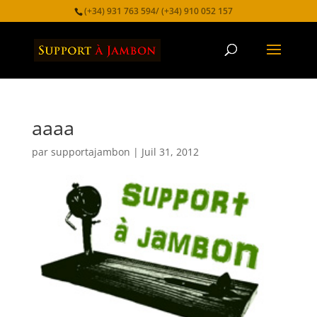
(+34) 931 763 594/ (+34) 910 052 157
aaaa
par
supportajambon
|
Juil 31, 2012