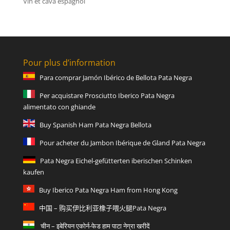
Vin et cava espagnol
Pour plus d’information
Para comprar Jamón Ibérico de Bellota Pata Negra
Per acquistare Prosciutto Iberico Pata Negra
alimentato con ghiande
Buy Spanish Ham Pata Negra Bellota
Pour acheter du Jambon Ibérique de Gland Pata Negra
Pata Negra Eichel-gefütterten iberischen Schinken
kaufen
Buy Iberico Pata Negra Ham from Hong Kong
中国 – 购买伊比利亚橡子喂火腿Pata Negra
चीन – इबेरियन एकोर्न-फेड हाम पाटा नेग्रा खरीदें