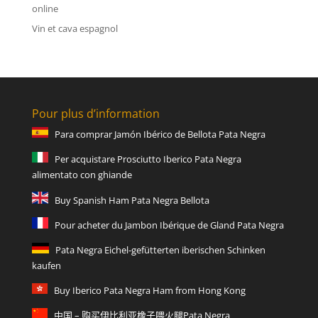
online
Vin et cava espagnol
Pour plus d’information
Para comprar Jamón Ibérico de Bellota Pata Negra
Per acquistare Prosciutto Iberico Pata Negra
alimentato con ghiande
Buy Spanish Ham Pata Negra Bellota
Pour acheter du Jambon Ibérique de Gland Pata Negra
Pata Negra Eichel-gefütterten iberischen Schinken
kaufen
Buy Iberico Pata Negra Ham from Hong Kong
中国 – 购买伊比利亚橡子喂火腿Pata Negra