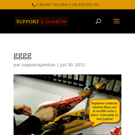
(+34) 931 763 594/ (+34) 910 052 157
gggg
par
supportajambon
|
Juil 30, 2012