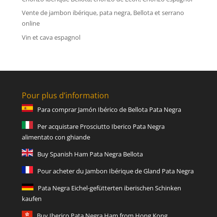
Vente de jambon ibérique, pata negra, Bellota et serrano
online
Vin et cava espagnol
Pour plus d’information
Para comprar Jamón Ibérico de Bellota Pata Negra
Per acquistare Prosciutto Iberico Pata Negra
alimentato con ghiande
Buy Spanish Ham Pata Negra Bellota
Pour acheter du Jambon Ibérique de Gland Pata Negra
Pata Negra Eichel-gefütterten iberischen Schinken
kaufen
Buy Iberico Pata Negra Ham from Hong Kong