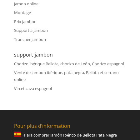
Jamon online
Montage
Prix jambon
Support à jambon
Trancher jambon
support-jambon
Chorizo ibérique Bellota, chorizo de León, Chorizo espagnol
Vente de jambon ibérique, pata negra, Bellota et serrano
online
Vin et cava espagnol
Pour plus d’information
Para comprar Jamón Ibérico de Bellota Pata Negra