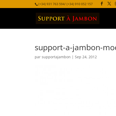
(+34) 931 763 594/ (+34) 910 052 157
support-a-jambon-mod-
par
supportajambon
|
Sep 24, 2012