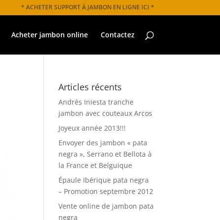
* ACHETER SUPPORT À JAMBON EN LIGNE ICI *
Acheter jambon online
Contactez
Articles récents
Andrés Iniesta tranche
jambon avec couteaux Arcos
Joyeux année 2013!!!
Envoyer des jambon « pata
negra », Serrano et Bellota à
la France et Belguique
Épaule Ibérique pata negra
– Promotion septembre 2012
Vente online de jambon pata
negra