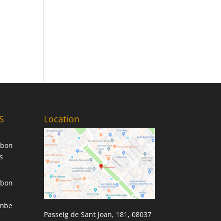
S
Location
mbon
s
mbon
ambe
Passeig de Sant Joan, 181, 08037